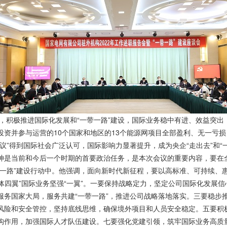
署，积极推进国际化发展和“一带一路”建设，国际业务稳中有进、效益突
资并参与运营的10个国家和地区的13个能源网项目全部盈利、无一亏损
议”得到国际社会广泛认可，国际影响力显著提升，成为央企“走出去”和“
神是当前和今后一个时期的首要政治任务，是本次会议的重要内容，要在
一路”建设行动中。他强调，面向新时代新征程，要以高标准、可持续、惠
一体四翼”国际业务坚强“一翼”。一要保持战略定力，坚定公司国际化发展
服务国家大局，服务共建“一带一路”，推进公司战略落地落实。三要稳步
风险和安全管控，坚持底线思维，确保境外项目和人员安全稳定。五要积
作用，加强国际人才队伍建设。七要强化党建引领，筑牢国际业务高质量发