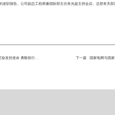
队的述职报告。公司副总工程师兼国际部主任朱光超主持会议。总部有关部
上一篇 : 奋力在保障能源电力安全上作出更大贡献 ——“踔厉奋发担使命 勇毅前行开新局”系列报道之二