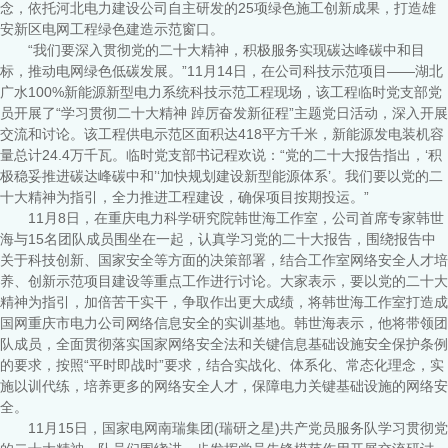
念，依托河北电力建设公司自主研发的25项绿色施工创新成果，打造雄
安新区电网工程绿色建造示范窗口。
“我们要深入贯彻党的二十大精神，积极服务实现碳达峰碳中和目
标，推动电网绿色低碳发展。”11月14日，在公司科技示范项目——湖北
广水100%新能源新型电力系统科技示范工程现场，该工程临时党支部党
员开展了“学习贯彻二十大精神 踔厉奋发新征程”主题党日活动，深入开展
交流和讨论。该工程供电示范区面积达418平方千米，新能源发电装机容
量总计24.4万千瓦。临时党支部书记程欢说：“党的二十大报告指出，‘积
极稳妥推进碳达峰碳中和’‘加快规划建设新型能源体系’。我们要以党的二
十大精神为指引，全力推进工程建设，确保项目按期投运。”
11月8日，在重庆电力科学研究院韩世海工作室，公司首席专家韩世
海与15名团队成员围坐在一起，认真学习党的二十大报告，围绕报告中
关于科技创新、国家安全等方面的决策部署，结合工作室网络安全人才培
养、创新示范项目建设等重点工作进行讨论。大家表示，要以党的二十大
精神为指引，加倍苦干实干，争取作出更大成绩，将韩世海工作室打造成
国网重庆市电力公司网络信息安全的实训基地。韩世海表示，他将带领团
队成员，全面贯彻落实国家网络安全法和关键信息基础设施安全保护条例
的要求，按照“平时即战时”要求，结合实战化、体系化、常态化理念，实
施以训代练，培养更多的网络安全人才，保障电力关键基础设施的网络安
全。
11月15日，国家电网南瑞集团(瑞研之星)共产党员服务队学习贯彻党