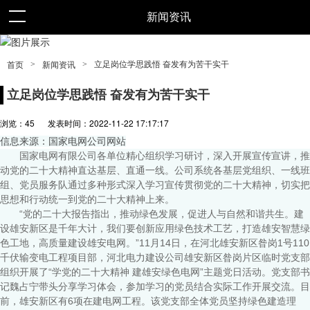
新闻资讯
>
>
立足岗位学思践悟 奋发有为苦干实干
首页
新闻资讯
立足岗位学思践悟 奋发有为苦干实干
浏览：
45
发表时间：2022-11-22 17:17:17
信息来源：国家电网公司网站
国家电网有限公司各单位精心组织学习研讨，深入开展宣传宣讲，推
动党的二十大精神直达基层、直通一线。公司系统各基层党组织、一线班
组、党员服务队通过多种形式深入学习宣传贯彻党的二十大精神，切实把
思想和行动统一到党的二十大精神上来。
“党的二十大报告指出，推动绿色发展，促进人与自然和谐共生。建
设雄安新区是千年大计，我们要创新应用绿色技术工艺，打造雄安智慧绿
色工地，高质量建设雄安电网。”11月14日，在河北雄安新区昝岗1号110
千伏输变电工程项目部，河北电力建设公司雄安新区昝岗片区临时党支部
组织开展了“学党的二十大精神 建雄安绿色电网”主题党日活动。党支部书
记魏占宁带头分享学习体会，参加学习的党员结合实际工作开展交流。目
前，雄安新区有6项在建电网工程。该党支部全体党员坚持绿色建造理