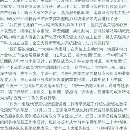
的二十大精神，队员们围绕进一步发挥党员先锋模范作用开展交流研讨。
大家立足自身岗位谈体会收获、谈工作计划，将重点落在如何攻坚克难、
自主创新上。听完大家的发言后，党员服务队队员、南瑞研究院电力电子
应用研发部经理杨合民结合支撑新型电力系统建设等内容进行了分
享：“我们要将党的二十大精神落实到具体工作中，坚决打赢关键核心技
术攻坚战，继续在抽水蓄能、新型储能、柔性配网、新能源场站等领域做
好电力电子重大装备的国产化替代和关键技术的自主创新，努力实现高水
平科技自立自强，全面支撑新型电力系统建设，助力能源转型。”
“我们要以党的二十大精神为指引，在岗位上主动作为，为服务电力
产业链上下游发展贡献力量。”11月10日，英大集团“五统一”华中区域下
沉团队进行学习小组研讨，该团队成员朱芳林在发言时说。英大集团“五
统一”下沉团队成员切实把思想和行动统一到党的二十大精神上来，做到
深学细悟、先学一步、学深一层。金融机构集约发展是顺应公司金融业务
发展大势、推动金融业务高质量发展的重要部署。以青年员工为主体
的“五统一”下沉团队立足各地金融中心，结合一线岗位实践，通过专题学
习、读书班形式，读原文、悟原理，谈感悟、讲体会，促进学习成果转化
为推动“五统一”工作的实践行动。
“作为一名现代智慧供应链建设者，我有幸见证了传统供应链在数字
化浪潮下的革新。”11月11日，国家电网思极先锋(现代智慧供应链)共产
党员服务队队员陈曦在服务队分享交流会上说。近日，该党员服务队通过
组织劳模创新工作室研讨、班组会等方式学习宣传贯彻党的二十大精神。
党员服务队队长张晓枫表示：“党的二十大报告指出，当代中国青年生逢