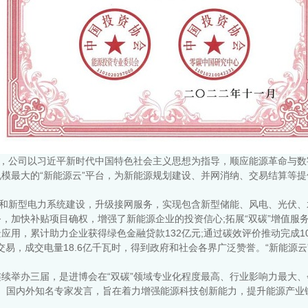
略，公司以习近平新时代中国特色社会主义思想为指导，顺应能源革命与
最大的“新能源云”平台，为新能源规划建设、并网消纳、交易结算等提供一
供和新型电力系统建设，升级接网服务，实现包含新型储能、风电、光伏、
，加快补贴项目确权，增强了新能源企业的投资信心;拓展“双碳”增值服
用，累计助力企业获得绿色金融贷款132亿元;通过碳效评价推动完成10
电交易，成交电量18.6亿千瓦时，得到政府和社会各界广泛赞誉。“新能
续举办三届，是进博会在“双碳”领域专业化程度最高、行业影响力最大、
表、国内外知名专家发言，旨在着力增强能源科技创新能力，提升能源产