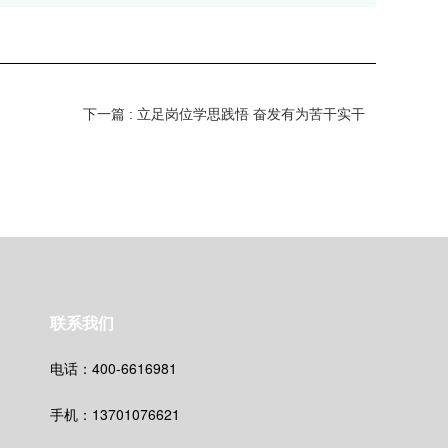
下一篇 : 立足岗位学思践悟 奋发有为苦干实干
联系我们
电话：400-6616981
手机：13701076621