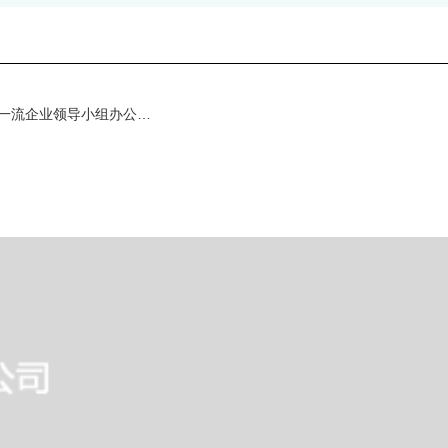
上一篇 : 张智刚总经理主持召开公司深改办会议暨创建世界一流企业领导小组办公室会议