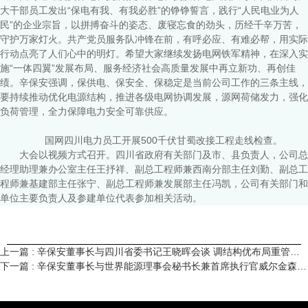
大干部员工发出“保电有我、有我必胜”的铮铮誓言，践行“人民电业为人
民”的企业宗旨，以拼搏奋斗的姿态、废寝忘食的劲头，历经千辛万苦，
守护万家灯火。共产党员服务队冲锋在前，有呼必应、有难必帮，用实际
行动点亮了人们心中的明灯。希望大家继续发扬电网铁军精神，在深入实
施“一体四翼”发展布局、服务经济社会高质量发展中再立新功、再创佳
绩。辛保安强调，保供电、保安全、保稳定是当前公司工作的三条主线，
要持续推动优化电源结构，推进各级电网协调发展，源网荷储发力，强化
负荷管理，全力保障电力安全可靠供应。
国网四川电力员工开展500千伏甘蜀改接工程走线检查。
大会以视频方式召开。四川省政府有关部门及市、县负责人，公司总
经理助理兼办公室主任王抒祥、副总工程师兼西南分部主任刘勤、副总工
程师兼基建部主任张宁、副总工程师兼发展部主任冯凯，公司有关部门和
单位主要负责人及参建单位代表参加相关活动。
上一篇 : 辛保安董事长与四川省委书记王晓晖会谈 调结构优布局重管理保供电促转型 推动新时代治蜀兴川再上新台阶
下一篇 : 辛保安董事长与世界能源理事会秘书长兼首席执行官威尔金森举行视频会谈 深化务实合作推动能源绿色转型 携手前行共同推进碳达峰碳中和