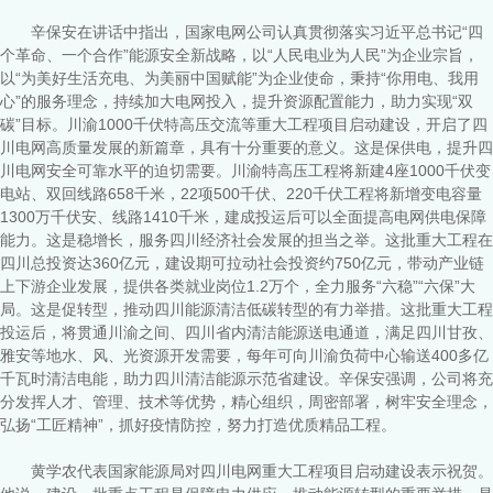
辛保安在讲话中指出，国家电网公司认真贯彻落实习近平总书记“四
个革命、一个合作”能源安全新战略，以“人民电业为人民”为企业宗旨，
以“为美好生活充电、为美丽中国赋能”为企业使命，秉持“你用电、我用
心”的服务理念，持续加大电网投入，提升资源配置能力，助力实现“双
碳”目标。川渝1000千伏特高压交流等重大工程项目启动建设，开启了四
川电网高质量发展的新篇章，具有十分重要的意义。这是保供电，提升四
川电网安全可靠水平的迫切需要。川渝特高压工程将新建4座1000千伏变
电站、双回线路658千米，22项500千伏、220千伏工程将新增变电容量
1300万千伏安、线路1410千米，建成投运后可以全面提高电网供电保障
能力。这是稳增长，服务四川经济社会发展的担当之举。这批重大工程在
四川总投资达360亿元，建设期可拉动社会投资约750亿元，带动产业链
上下游企业发展，提供各类就业岗位1.2万个，全力服务“六稳”“六保”大
局。这是促转型，推动四川能源清洁低碳转型的有力举措。这批重大工程
投运后，将贯通川渝之间、四川省内清洁能源送电通道，满足四川甘孜、
雅安等地水、风、光资源开发需要，每年可向川渝负荷中心输送400多亿
千瓦时清洁电能，助力四川清洁能源示范省建设。辛保安强调，公司将充
分发挥人才、管理、技术等优势，精心组织，周密部署，树牢安全理念，
弘扬“工匠精神”，抓好疫情防控，努力打造优质精品工程。
黄学农代表国家能源局对四川电网重大工程项目启动建设表示祝贺。