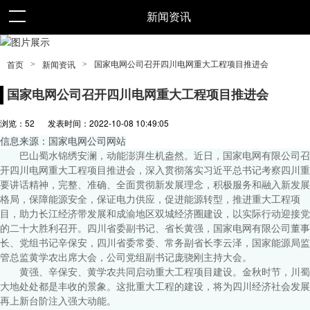
新闻资讯
>
>
国家电网公司召开四川电网重大工程项目推进会
首页
新闻资讯
国家电网公司召开四川电网重大工程项目推进会
浏览：
52
发表时间：2022-10-08 10:49:05
信息来源：国家电网公司网站
巴山蜀水锦绣安澜，动能澎湃生机盎然。近日，国家电网有限公司召
开四川电网重大工程项目推进会，深入贯彻落实习近平总书记考察四川重
要讲话精神，完整、准确、全面贯彻新发展理念，积极服务和融入新发展
格局，保障能源安全，保证电力供应，促进能源转型，推进重大工程项
目，助力长江经济带发展和成渝地区双城经济圈建设，以实际行动迎接党
的二十大胜利召开。四川省委副书记、省长黄强，国家电网有限公司董事
长、党组书记辛保安，四川省委常委、常务副省长李云泽，国家能源局监
管总监黄学农出席大会，公司党组副书记庞骁刚主持大会。
黄强、辛保安、黄学农共同启动重大工程项目建设。金秋时节，川蜀
大地处处都是丰收的景象。这批重大工程的建设，将为四川经济社会发展
再上新台阶注入强大动能。