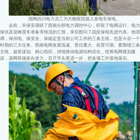
国网四川电力员工为方舱医院接入发电车保电。
会前，辛保安调研了西南分部电力调控中心，听取了电网运行、电力
保供及迎峰度冬准备等情况的汇报，亲切慰问了战疫保电先进代表。他强
调，保供电、保安全、保稳定是当前公司工作的三条主线，也是今后一个
时期的三大任务。西南电网发展迅速、责任重大、前景可期。要围绕三条
主线，超前谋划、精心组织，持续推动电源结构优化，统筹电网规划建
设，源网荷储多向发力，百尺竿头更进一步，把各项工作落地落实。