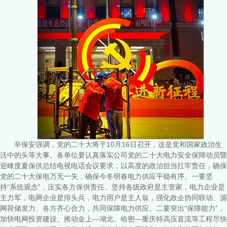
辛保安强调，党的二十大将于10月16日召开，这是党和国家政治生
活中的头等大事。各单位要认真落实公司党的二十大电力安全保障动员暨
迎峰度夏保供总结电视电话会议要求，以高度的政治担当扛牢责任，确保
党的二十大保电万无一失，确保今冬明春电力供应平稳有序。一要坚
持“系统观念”，压实各方保供责任。坚持各级政府是主管家，电力企业是
主力军，电网企业是排头兵，电力用户是主人翁，强化政企协同联动、源
网荷储发力、各方齐心合力，共同保障电力供应。二要突出“保障能力”，
加快电网投资建设。推动金上—湖北、哈密—重庆特高压直流等工程尽快