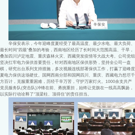
辛保安表示，今年迎峰度夏经受了最高温度、最少水电、最大负荷、
最长时间“四最”叠加的考验，西南地区经历了长时间大范围高温、干旱，
叠加四川泸定地震、重庆森林火灾、西藏突发疫情等大战大考。公司党组
坚决扛牢电力保供首要责任，针对西南地区保供形势，坚持全公司一盘
棋，研究出台系列支持措施，多次视频连线部署保供工作，打赢了迎峰度
夏电力保供这场硬仗。国网西南分部和国网四川、重庆、西藏电力想尽千
方百计，克服重重困难，历经千辛万苦，守护万家灯火。1000余支共产
党员服务队(突击队)冲锋在前、勇挑重担，始终让党旗在一线高高飘扬，
以实际行动诠释了“顶梁柱、顶得住”的责任担当。