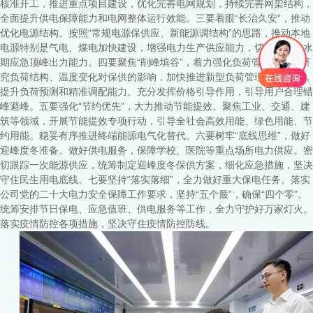
核准开工，推进重点项目建设，优化完善电网规划，持续完善网架结构，
全面提升供电保障能力和电网整体运行效能。三要着眼“长治久安”，推动
优化电源结构。按照“常规电源保供应、新能源调结构”的思路，推动本地
电源特别是气电、煤电加快建设，增强电力生产供应能力，切实提高枯水
期应急顶峰出力能力。四要聚焦“削峰填谷”，着力强化负荷管理。深入研
究负荷结构、温度变化对保供的影响，加快推进新型负荷管理系统建设，
提升负荷预测和精准调配能力。充分发挥价格引导作用，引导用户合理错
峰避峰。五要强化“节约优先”，大力推动节能提效。聚焦工业、交通、建
筑等领域，开展节能提效专项行动，引导全社会高效用能、绿色用能、节
约用能。稳妥有序推进终端能源电气化替代。六要树牢“底线思维”，做好
迎峰度冬准备。做好供电服务，保障学校、医院等重点场所电力供应。密
切跟踪一次能源供应，统筹制定迎峰度冬保供方案，细化应急措施，坚决
守住民生用电底线。七要坚持“落实落细”，全力做好重大保电任务。落实
公司党的二十大电力安全保障工作要求，坚持“五个最”，确保“四个零”。
统筹安排节日保电、应急值班、供电服务等工作，全力守护好万家灯火。
落实疫情防控各项措施，坚决守住疫情防控防线。