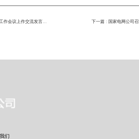
上一篇 : 公司党组书记、董事长辛保安在中央企业思想政治工作会议上作交流发言 强化新时代思想政治引领 凝聚新征程昂扬奋进力量
我们