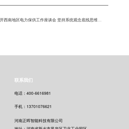
下一篇 : 国家电网公司召开西南地区电力保供工作座谈会 坚持系统观念底线思维保供电保安全保稳定 持之以恒久久为功全力稳增长助转型促发展
联系我们
电话：400-6616981
手机：13701076621
河南正晖智能科技有限公司
地址：河南省新乡市凤泉区卫北工业园区