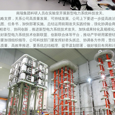
南瑞集团科研人员在实验室开展新型电力系统科技攻关。
战略支撑，关系公司高质量发展、可持续发展。公司上下要进一步提高政
线图、任务书，加快部署实施。总结运用前期攻关实践经验，强化协调会
工程牵引、协同创新，推进新型电力系统技术攻关。加快成果转化及规模
用好新型电力系统技术创新联盟、创新联合体等平台，推动产学研用紧密
四要加强组织领导。公司科技部门要发挥好牵头抓总、协调各方作用，责
高质量、高效率推进。要系统总结梳理、提早谋划部署，做好项目布局和